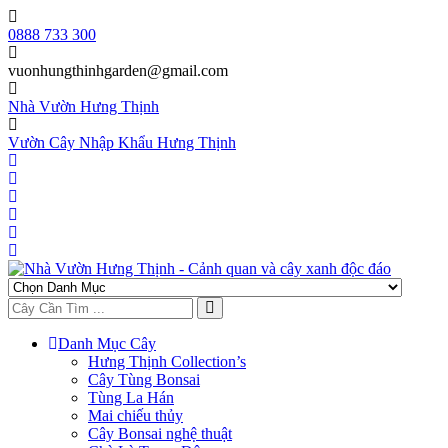
Skip
to
0888 733 300
content
vuonhungthinhgarden@gmail.com
Nhà Vườn Hưng Thịnh
Vườn Cây Nhập Khẩu Hưng Thịnh
Danh Mục Cây
Hưng Thịnh Collection’s
Cây Tùng Bonsai
Tùng La Hán
Mai chiếu thủy
Cây Bonsai nghệ thuật