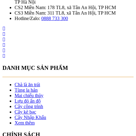
TP Hà Nội
CS2 Miền Nam: 178 TL8, xã Tân An Hội, TP HCM
CS3 Miền Nam: 311 TL8, xã Tân An Hội, TP HCM
Hotline/Zalo:
0888 733 300
DANH MỤC SẢN PHẨM
Chà là ăn trái
Tùng la hán
Mai chiếu thủy
Lựu đỏ ấn độ
Cây công trình
Cây kè bạc
Cây Nhập Khẩu
Xem thêm
CHÍNH SÁCH