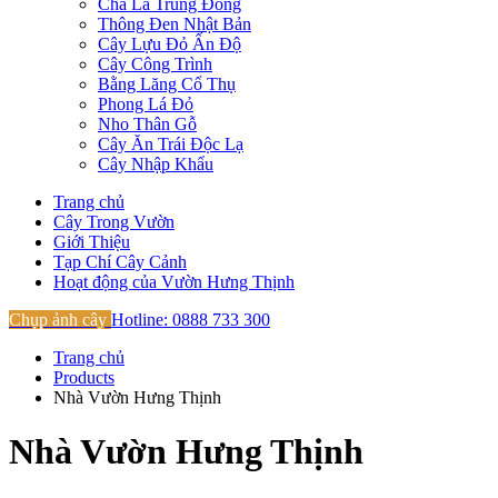
Chà Là Trung Đông
Thông Đen Nhật Bản
Cây Lựu Đỏ Ấn Độ
Cây Công Trình
Bằng Lăng Cổ Thụ
Phong Lá Đỏ
Nho Thân Gỗ
Cây Ăn Trái Độc Lạ
Cây Nhập Khẩu
Trang chủ
Cây Trong Vườn
Giới Thiệu
Tạp Chí Cây Cảnh
Hoạt động của Vườn Hưng Thịnh
Chụp ảnh cây
Hotline: 0888 733 300
Trang chủ
Products
Nhà Vườn Hưng Thịnh
Nhà Vườn Hưng Thịnh