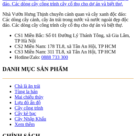
Nhà Vườn Hưng Thịnh chuyên cảnh quan và cây xanh độc đáo:
Các dòng cây cảnh, cây ăn trái trong nước và nước ngoài đẹp độc
đáo. Các dòng cây công trình cây cổ thụ cho dự án và biệt thự.
CS1 Miền Bắc: Số 01 Đường Lý Thánh Tông, xã Gia Lâm,
TP Hà Nội
CS2 Miền Nam: 178 TL8, xã Tân An Hội, TP HCM
CS3 Miền Nam: 311 TL8, xã Tân An Hội, TP HCM
Hotline/Zalo:
0888 733 300
DANH MỤC SẢN PHẨM
Chà là ăn trái
Tùng la hán
Mai chiếu thủy
Lựu đỏ ấn độ
Cây công trình
Cây kè bạc
Cây Nhập Khẩu
Xem thêm
CHÍNH SÁCH